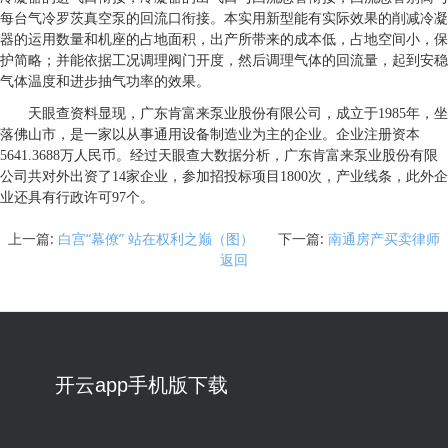
每台气冷罗茨真空泵的回流口衔接。本实用新型能有实际效果的削减冷凝
器的运用数量和机座的占地面积，出产所带来的成本低，占地空间小，保
护简略；并能依据工况调理阀门开度，然后调理气体的回流量，起到安稳
气体温度和进步抽气功率的效果。
天眼查资料显现，广东肯富来泵业股份有限公司，成立于1985年，坐
落佛山市，是一家以从事通用设备制造业为主的企业。企业注册资本
5641.3688万人民币。经过天眼查大数据分析，广东肯富来泵业股份有限
公司共对外出资了14家企业，参加招投标项目1800次，产业线条，此外企
业还具有行政许可97个。
上一篇:
白宫“幕僚” 站在权利之巅（图）
下一篇:
南通房产买卖律师
返回
开云app手机版下载