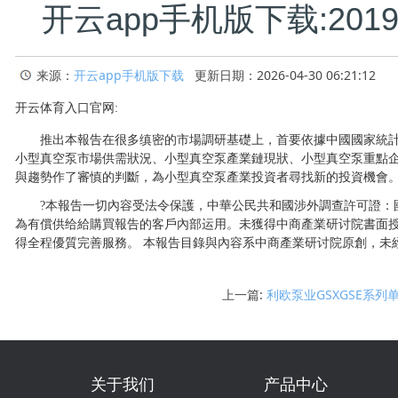
开云app手机版下载:20
来源：
开云app手机版下载
更新日期：2026-04-30 06:21:12
开云体育入口官网:
推出本報告在很多缜密的市場調研基礎上，首要依據中國國家統計局
小型真空泵市場供需狀況、小型真空泵產業鏈現狀、小型真空泵重點
與趨勢作了審慎的判斷，為小型真空泵產業投資者尋找新的投資機會
?本報告一切內容受法令保護，中華公民共和國涉外調查許可證：國統
為有償供给給購買報告的客戶內部运用。未獲得中商產業研讨院書面
得全程優質完善服務。 本報告目錄與內容系中商產業研讨院原創，未
上一篇:
利欧泵业GSXGSE系
关于我们
产品中心