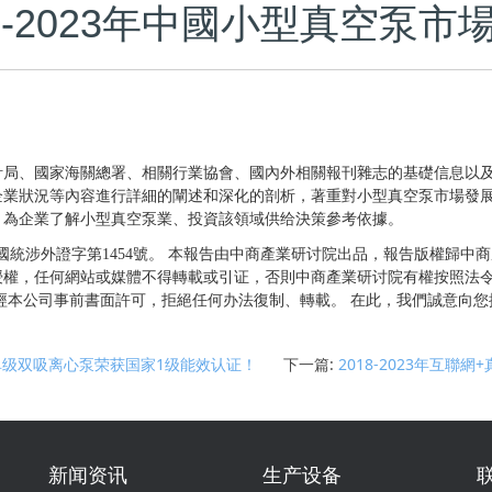
19-2023年中國小型真空
、國家海關總署、相關行業協會、國內外相關報刊雜志的基礎信息以及
企業狀況等內容進行詳細的闡述和深化的剖析，著重對小型真空泵市場發
。為企業了解小型真空泵業、投資該領域供给決策參考依據。
涉外證字第1454號。 本報告由中商產業研讨院出品，報告版權歸中
授權，任何網站或媒體不得轉載或引证，否則中商產業研讨院有權按照法
經本公司事前書面許可，拒絕任何办法復制、轉載。 在此，我們誠意向
列单级双吸离心泵荣获国家1级能效认证！
下一篇:
2018-2023年互聯
新闻资讯
生产设备